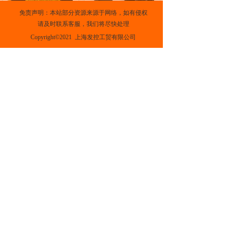
免责声明：本站部分资源来源于网络，如有侵权
EC Cable marker
TC Releasable type conduit connectors
请及时联系客服，我们将尽快处理
Copyright©2021  上海发控工贸有限公司
OC Cable marker
PVC Solid wiring duct
上一页
下一页
沪ICP备2021020145号-1
支持
反馈
关注
数据