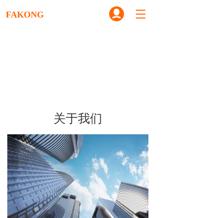
T
FAKONG
o
g
g
l
e
n
a
v
i
g
关于我们
a
t
i
o
n