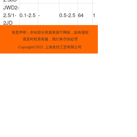
JWD2-
2.5/1-
0.1-2.5
-
0.5-2.5
64
100
2JD
JWD2-
免责声明：本站部分资源来源于网络，如有侵权
2.5/2-
0.1-2.5
-
0.5-2.5
75
100
请及时联系客服，我们将尽快处理
2JD
Copyright©2021  上海发控工贸有限公司
JWD2-
0.1-4
-
0.5-4
59
50
4JD
JWD2-
4/1-
0.1-4
-
0.5-4
73.5
50
2JD
JWD2-
4/2-
0.1-4
-
0.5-4
86
50
2JD
JWD2-
0.2-6
-
0.5-6
74.5
50
6JD
JWD2-