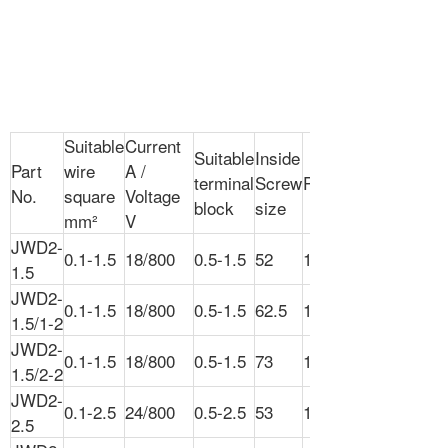
Suitable
Current
Suitable
Inside
Part
wire
A /
terminal
Screw
Packing
No.
square
Voltage
block
size
mm²
V
JWD2-
0.1-1.5
18/800
0.5-1.5
52
100
1.5
JWD2-
0.1-1.5
18/800
0.5-1.5
62.5
100
1.5/1-2
JWD2-
0.1-1.5
18/800
0.5-1.5
73
100
1.5/2-2
JWD2-
0.1-2.5
24/800
0.5-2.5
53
100
2.5