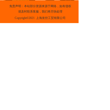
免责声明：本站部分资源来源于网络，如有侵权
EC Cable marker
TC Releasable type conduit connectors
请及时联系客服，我们将尽快处理
Copyright©2021  上海发控工贸有限公司
OC Cable marker
PVC Solid wiring duct
上一页
下一页
沪ICP备2021020145号-1
支持
反馈
关注
数据