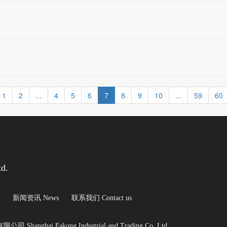
1
2
...
4
5
6
7
8
9
10
...
59
60
td.
新闻资讯 News
联系我们 Contact us
Shanghai Fakong Industrial and Trading Co.,Ltd.