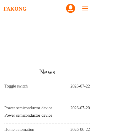
T
FAKONG
o
g
g
l
e
n
a
v
i
g
News
a
t
i
Toggle switch
2026-07-22
o
n
Power semiconductor device
2026-07-20
Power semiconductor device
Home automation
2026-06-22