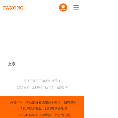
T
FAKONG
o
g
g
l
e
n
a
v
i
g
文章
a
t
i
沪ICP备2021020145号-1
o
n
支持
反馈
关注
数据
免责声明：本站部分资源来源于网络，如有侵权
请及时联系客服，我们将尽快处理
Copyright©2021  上海发控工贸有限公司