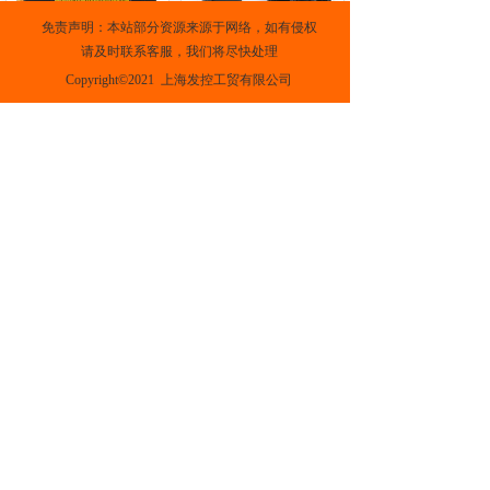
免责声明：本站部分资源来源于网络，如有侵权
EC Cable marker
TC Releasable type conduit connectors
请及时联系客服，我们将尽快处理
Copyright©2021  上海发控工贸有限公司
OC Cable marker
PVC Solid wiring duct
上一页
下一页
沪ICP备2021020145号-1
支持
反馈
关注
数据